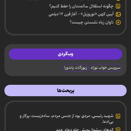
چگونه استقلال سالمندان را حفظ کنیم؟
آیین کهن «نوروزبل» - آغاز قرن ۱۷ دیلمی
تاوان زیاد نشستن چیست؟
وب‌گردی
سرویس خواب نوزاد
زیورآلات پاندورا
پربحث‌ها
شهید رئیسی، مردی بود از جنس مردم، ساده‌زیست، پرکار و
بی‌ادعا.
کدهای پیشواز پویش چله دعای عهد