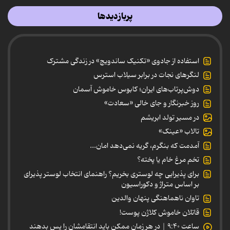
پربازدیدها
استفاده از جادوی «تکنیک ساندویچ» در زندگی مشترک
لنگرهای نجات در برابر سیلاب استرس
دوش‌پرتاب‌های ایران؛ کابوس خاموش آسمان
روز خبرنگار و جای خالی «سعادت»
در مسیر تولد ابریشم
تالاب «عینک»
آمدمت که بنگرم، گریه نمی‌دهد امان...
تخم مرغ خام یا پخته؟
برای پذیرایی چه لوستری بخریم؟ راهنمای انتخاب لوستر پذیرای
بر اساس متراژ و دکوراسیون
تاوان ناهماهنگی پنهان والدین
قاتلان خاموش کلاژن پوست!
ساعت ۹:۴۰ | در هر زمان ممکن باید انتقامشان را پس بدهند