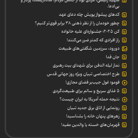
بی‌ادعا.
کدهای پیشواز پویش چله دعای عهد
چطور خودمان را از نظر ذهنی ۳۸ برابر قوی‌تر کنیم؟
کن ۲۰۲۵؛ جشنواره‌ای علیه خانواده
راز افرادی که کمتر ضرر می‌کنند!
دورود، سرزمین شگفتی‌های طبیعت
جان فدا
نماز لیله الدفن برای شهدای بیت رهبری
طرح اختصاصی تبیان ویژه روز جهانی قدس
فومو؛ غول جیب‌بر فضای مجازی!
۵ غذای سریع و سالم برای طبیعت‌گردی
نتیجه حمله آمریکا به ایران چیست؟
رونمایی از اتاق برق جدید تبیان
زهرهای پنهان خانه را بشناسید!
قهرمان‌های خسته یا والدین مفید!