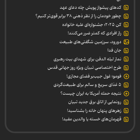
کدهای پیشواز پویش چله دعای عهد
چطور خودمان را از نظر ذهنی ۳۸ برابر قوی‌تر کنیم؟
کن ۲۰۲۵؛ جشنواره‌ای علیه خانواده
راز افرادی که کمتر ضرر می‌کنند!
دورود، سرزمین شگفتی‌های طبیعت
جان فدا
نماز لیله الدفن برای شهدای بیت رهبری
طرح اختصاصی تبیان ویژه روز جهانی قدس
فومو؛ غول جیب‌بر فضای مجازی!
۵ غذای سریع و سالم برای طبیعت‌گردی
نتیجه حمله آمریکا به ایران چیست؟
رونمایی از اتاق برق جدید تبیان
زهرهای پنهان خانه را بشناسید!
قهرمان‌های خسته یا والدین مفید!