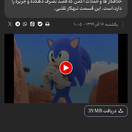
خلافکار ها و حملات اگمن که قصد تصرف دهکده و جزیره را
دارد،است. این قسمت تبهکار تقلبی.
یکشنبه ۱۶ آذر ۱۳۹۹ - ۱۰:۰۵
0
seconds
دریافت
39 MB
of
10
minutes,
57