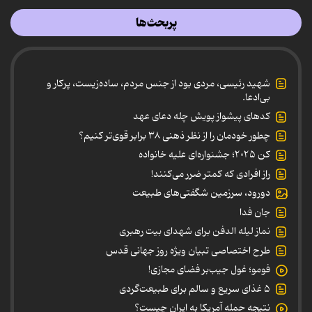
پربحث‌ها
شهید رئیسی، مردی بود از جنس مردم، ساده‌زیست، پرکار و
بی‌ادعا.
کدهای پیشواز پویش چله دعای عهد
چطور خودمان را از نظر ذهنی ۳۸ برابر قوی‌تر کنیم؟
کن ۲۰۲۵؛ جشنواره‌ای علیه خانواده
راز افرادی که کمتر ضرر می‌کنند!
دورود، سرزمین شگفتی‌های طبیعت
جان فدا
نماز لیله الدفن برای شهدای بیت رهبری
طرح اختصاصی تبیان ویژه روز جهانی قدس
فومو؛ غول جیب‌بر فضای مجازی!
۵ غذای سریع و سالم برای طبیعت‌گردی
نتیجه حمله آمریکا به ایران چیست؟