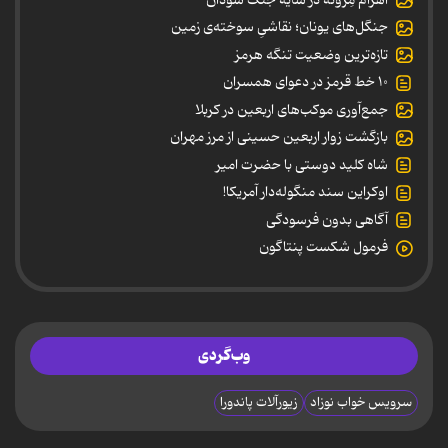
جنگل‌های یونان؛ نقاشیِ سوخته‌ی زمین
تازه‌ترین وضعیت تنگه هرمز
۱۰ خط قرمز در دعوای همسران
جمع‌آوری موکب‌های اربعین در کربلا
بازگشت زوار اربعین حسینی از مرز مهران
شاه کلید دوستی با حضرت امیر
اوکراین سند منگوله‌دار آمریکا!
آگاهی بدون فرسودگی
فرمول شکست پنتاگون
وب‌گردی
سرویس خواب نوزاد
زیورآلات پاندورا