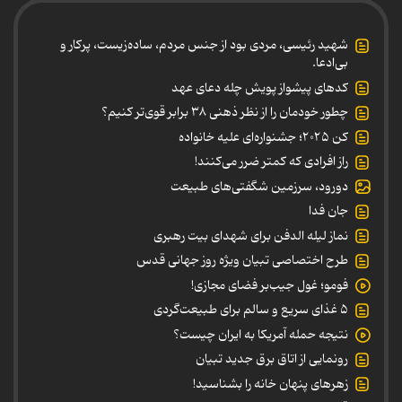
شهید رئیسی، مردی بود از جنس مردم، ساده‌زیست، پرکار و
بی‌ادعا.
کدهای پیشواز پویش چله دعای عهد
چطور خودمان را از نظر ذهنی ۳۸ برابر قوی‌تر کنیم؟
کن ۲۰۲۵؛ جشنواره‌ای علیه خانواده
راز افرادی که کمتر ضرر می‌کنند!
دورود، سرزمین شگفتی‌های طبیعت
جان فدا
نماز لیله الدفن برای شهدای بیت رهبری
طرح اختصاصی تبیان ویژه روز جهانی قدس
فومو؛ غول جیب‌بر فضای مجازی!
۵ غذای سریع و سالم برای طبیعت‌گردی
نتیجه حمله آمریکا به ایران چیست؟
رونمایی از اتاق برق جدید تبیان
زهرهای پنهان خانه را بشناسید!