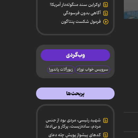
اوکراین سند منگوله‌دار آمریکا!
آگاهی بدون فرسودگی
0
فرمول شکست پنتاگون
secon
of
1
minut
22
secon
وب‌گردی
90%
سرویس خواب نوزاد
زیورآلات پاندورا
پربحث‌ها
شهید رئیسی، مردی بود از جنس
مردم، ساده‌زیست، پرکار و بی‌ادعا.
کدهای پیشواز پویش چله دعای