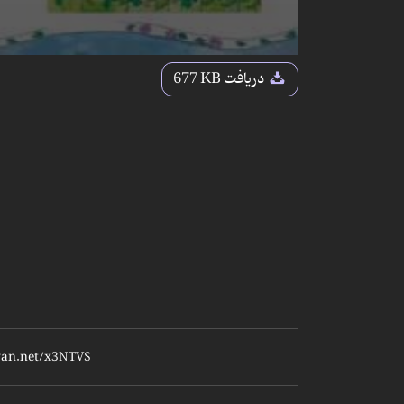
دریافت
677 KB