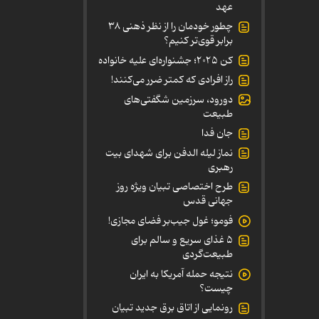
عهد
چطور خودمان را از نظر ذهنی ۳۸
برابر قوی‌تر کنیم؟
کن ۲۰۲۵؛ جشنواره‌ای علیه خانواده
راز افرادی که کمتر ضرر می‌کنند!
دورود، سرزمین شگفتی‌های
طبیعت
جان فدا
نماز لیله الدفن برای شهدای بیت
رهبری
طرح اختصاصی تبیان ویژه روز
جهانی قدس
فومو؛ غول جیب‌بر فضای مجازی!
۵ غذای سریع و سالم برای
طبیعت‌گردی
نتیجه حمله آمریکا به ایران
چیست؟
رونمایی از اتاق برق جدید تبیان