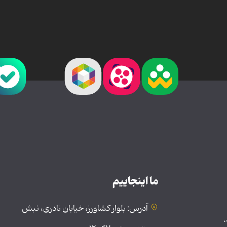
ما اینجاییم
آدرس: بلوار کشاورز، خیابان نادری، نبش
.