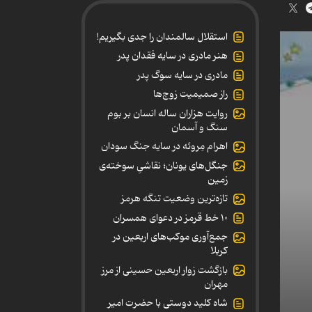
استقلال سالمندان را جدی بگیریم!
هنر مادری در سایه‌ فقدان پدر
مادری در سایه سوگ پدر
راز صمیمیت زوج‌ها
روایت هزاران ساله انسان بر بوم
سنگ و آسمان
اهرام مِروئه در سایه جنگ سودان
جنگل‌های یونان؛ نقاشیِ سوخته‌ی
زمین
تازه‌ترین وضعیت تنگه هرمز
۱۰ خط قرمز در دعوای همسران
جمع‌آوری موکب‌های اربعین در
کربلا
بازگشت زوار اربعین حسینی از مرز
مهران
شاه کلید دوستی با حضرت امیر