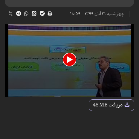
چهارشنبه ۲۱ آبان ۱۳۹۹ - ۱۸:۵۹
0
seconds
دریافت
48 MB
of
25
minutes,
47
seconds