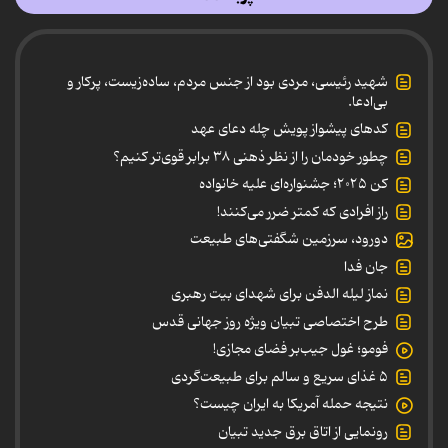
شهید رئیسی، مردی بود از جنس مردم، ساده‌زیست، پرکار و
بی‌ادعا.
کدهای پیشواز پویش چله دعای عهد
چطور خودمان را از نظر ذهنی ۳۸ برابر قوی‌تر کنیم؟
کن ۲۰۲۵؛ جشنواره‌ای علیه خانواده
راز افرادی که کمتر ضرر می‌کنند!
دورود، سرزمین شگفتی‌های طبیعت
جان فدا
نماز لیله الدفن برای شهدای بیت رهبری
طرح اختصاصی تبیان ویژه روز جهانی قدس
فومو؛ غول جیب‌بر فضای مجازی!
۵ غذای سریع و سالم برای طبیعت‌گردی
نتیجه حمله آمریکا به ایران چیست؟
رونمایی از اتاق برق جدید تبیان