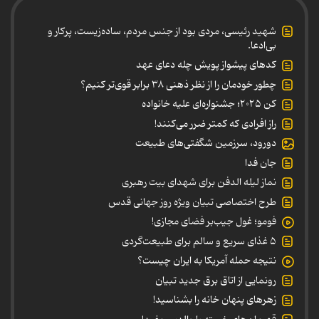
شهید رئیسی، مردی بود از جنس مردم، ساده‌زیست، پرکار و
بی‌ادعا.
کدهای پیشواز پویش چله دعای عهد
چطور خودمان را از نظر ذهنی ۳۸ برابر قوی‌تر کنیم؟
کن ۲۰۲۵؛ جشنواره‌ای علیه خانواده
راز افرادی که کمتر ضرر می‌کنند!
دورود، سرزمین شگفتی‌های طبیعت
جان فدا
نماز لیله الدفن برای شهدای بیت رهبری
طرح اختصاصی تبیان ویژه روز جهانی قدس
فومو؛ غول جیب‌بر فضای مجازی!
۵ غذای سریع و سالم برای طبیعت‌گردی
نتیجه حمله آمریکا به ایران چیست؟
رونمایی از اتاق برق جدید تبیان
زهرهای پنهان خانه را بشناسید!