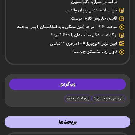
بر اساس متراژ و دکوراسیون
تاوان ناهماهنگی پنهان والدین
قاتلان خاموش کلاژن پوست!
ساعت ۹:۴۰ | در هر زمان ممکن باید انتقامشان را پس بدهند
چگونه استقلال سالمندان را حفظ کنیم؟
آیین کهن «نوروزبل» - آغاز قرن ۱۷ دیلمی
تاوان زیاد نشستن چیست؟
وب‌گردی
سرویس خواب نوزاد
زیورآلات پاندورا
پربحث‌ها