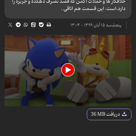
خلافکار ها و حملات اگمن که قصد تصرف دهکده و جزیره را
دارد،است. این قسمت هم اتاقی .
پنجشنبه ۱۵ آبان ۱۳۹۹ - ۱۳:۰۴
0
seconds
دریافت
36 MB
of
10
minutes,
8