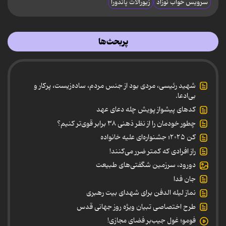
سرویس خواب نوزاد
زیورآلات پاندورا
پربحث‌ها
شهید رئیسی، مردی بود از جنس مردم، ساده‌زیست، پرکار و
بی‌ادعا.
کدهای پیشواز پویش چله دعای عهد
چطور خودمان را از نظر ذهنی ۳۸ برابر قوی‌تر کنیم؟
کن ۲۰۲۵؛ جشنواره‌ای علیه خانواده
راز افرادی که کمتر ضرر می‌کنند!
دورود، سرزمین شگفتی‌های طبیعت
جان فدا
نماز لیله الدفن برای شهدای بیت رهبری
طرح اختصاصی تبیان ویژه روز جهانی قدس
فومو؛ غول جیب‌بر فضای مجازی!