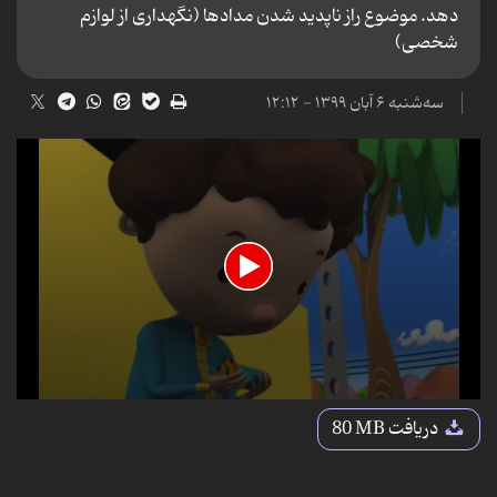
دهد. موضوع راز ناپدید شدن مدادها (نگهداری از لوازم
شخصی)
سه‌شنبه ۶ آبان ۱۳۹۹ - ۱۲:۱۲
0
seconds
دریافت
80 MB
of
22
minutes,
27