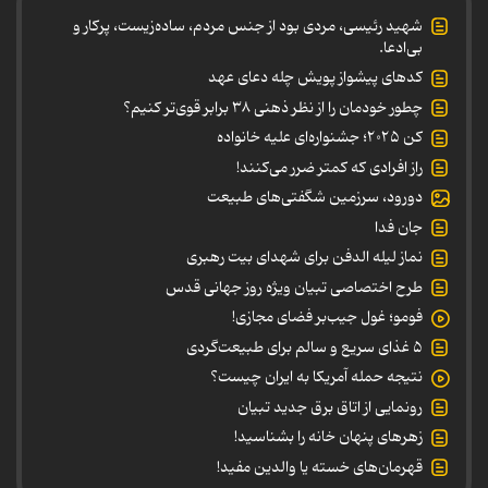
شهید رئیسی، مردی بود از جنس مردم، ساده‌زیست، پرکار و
بی‌ادعا.
کدهای پیشواز پویش چله دعای عهد
چطور خودمان را از نظر ذهنی ۳۸ برابر قوی‌تر کنیم؟
کن ۲۰۲۵؛ جشنواره‌ای علیه خانواده
راز افرادی که کمتر ضرر می‌کنند!
دورود، سرزمین شگفتی‌های طبیعت
جان فدا
نماز لیله الدفن برای شهدای بیت رهبری
طرح اختصاصی تبیان ویژه روز جهانی قدس
فومو؛ غول جیب‌بر فضای مجازی!
۵ غذای سریع و سالم برای طبیعت‌گردی
نتیجه حمله آمریکا به ایران چیست؟
رونمایی از اتاق برق جدید تبیان
زهرهای پنهان خانه را بشناسید!
قهرمان‌های خسته یا والدین مفید!