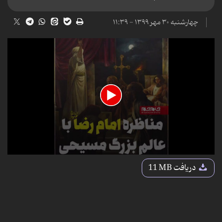
چهارشنبه ۳۰ مهر ۱۳۹۹ - ۱۱:۳۹
0
seconds
دریافت
11 MB
of
4
minutes,
15
seconds