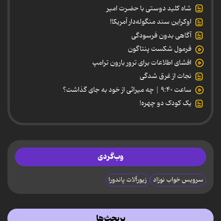
شاه کلید دوستی با حضرت امیر
اوکراین سند منگوله‌دار آمریکا!
آگاهی بدون فرسودگی
فرمول شکست پنتاگون
افشای اطلاعات برای ترور بارون ترامپ
نجات از غرق شدگی
ساعت ۹:۴۰ | چه میراثی از خود به جای گذاشت؟
یک کودک دو چهره!
وب‌گردی
سرویس خواب نوزاد
زیورآلات پاندورا
پربحث‌ها