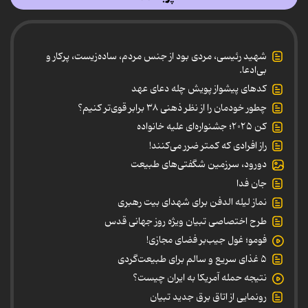
شهید رئیسی، مردی بود از جنس مردم، ساده‌زیست، پرکار و
بی‌ادعا.
کدهای پیشواز پویش چله دعای عهد
چطور خودمان را از نظر ذهنی ۳۸ برابر قوی‌تر کنیم؟
کن ۲۰۲۵؛ جشنواره‌ای علیه خانواده
راز افرادی که کمتر ضرر می‌کنند!
دورود، سرزمین شگفتی‌های طبیعت
جان فدا
نماز لیله الدفن برای شهدای بیت رهبری
طرح اختصاصی تبیان ویژه روز جهانی قدس
فومو؛ غول جیب‌بر فضای مجازی!
۵ غذای سریع و سالم برای طبیعت‌گردی
نتیجه حمله آمریکا به ایران چیست؟
رونمایی از اتاق برق جدید تبیان