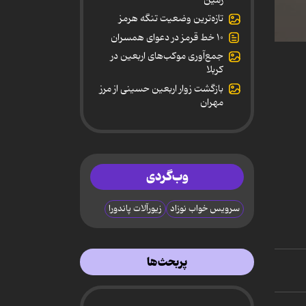
تازه‌ترین وضعیت تنگه هرمز
۱۰ خط قرمز در دعوای همسران
0
جمع‌آوری موکب‌های اربعین در
secon
of
کربلا
16
بازگشت زوار اربعین حسینی از مرز
minut
4
مهران
secon
90%
وب‌گردی
سرویس خواب نوزاد
زیورآلات پاندورا
پربحث‌ها