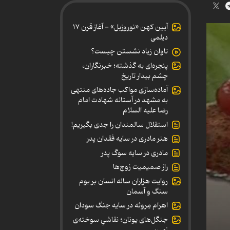
آیین کهن «نوروزبل» - آغاز قرن ۱۷
دیلمی
تاوان زیاد نشستن چیست؟
پنجره‌ای به گذشته؛ خبرنگاران،
چشم بیدار تاریخ
آماده‌سازی مواکب جاده‌های منتهی
به مشهد در آستانه شهادت امام
رضا علیه السلام
استقلال سالمندان را جدی بگیریم!
هنر مادری در سایه‌ فقدان پدر
مادری در سایه سوگ پدر
راز صمیمیت زوج‌ها
روایت هزاران ساله انسان بر بوم
سنگ و آسمان
اهرام مِروئه در سایه جنگ سودان
جنگل‌های یونان؛ نقاشیِ سوخته‌ی
زمین