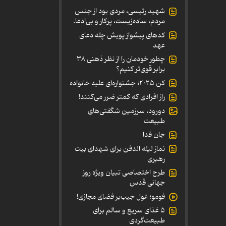
شهید رئیسی، مردی بود از جنس
مردم، ساده‌زیست، پرکار و بی‌ادعا.
کدهای پیشواز پویش چله دعای
عهد
چطور خودمان را از نظر ذهنی ۳۸
برابر قوی‌تر کنیم؟
کن ۲۰۲۵؛ جشنواره‌ای علیه خانواده
راز افرادی که کمتر ضرر می‌کنند!
دورود، سرزمین شگفتی‌های
طبیعت
جان فدا
نماز لیله الدفن برای شهدای بیت
رهبری
طرح اختصاصی تبیان ویژه روز
جهانی قدس
فومو؛ غول جیب‌بر فضای مجازی!
۵ غذای سریع و سالم برای
طبیعت‌گردی