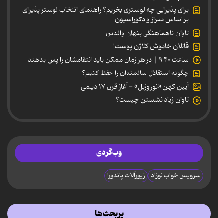
برای پذیرایی چه لوستری بخریم؟ راهنمای انتخاب لوستر پذیرای
بر اساس متراژ و دکوراسیون
تاوان ناهماهنگی پنهان والدین
قاتلان خاموش کلاژن پوست!
ساعت ۹:۴۰ | در هر زمان ممکن باید انتقامشان را پس بدهند
چگونه استقلال سالمندان را حفظ کنیم؟
آیین کهن «نوروزبل» - آغاز قرن ۱۷ دیلمی
تاوان زیاد نشستن چیست؟
وب‌گردی
سرویس خواب نوزاد
زیورآلات پاندورا
پربحث‌ها