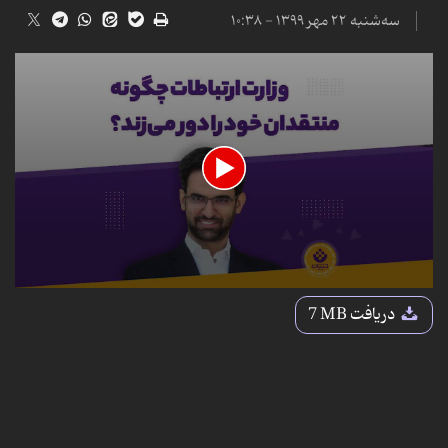
سه‌شنبه ۲۲ مهر ۱۳۹۹ - ۱۰:۳۸
0
seconds
دریافت
7 MB
of
2
minutes,
55
seconds