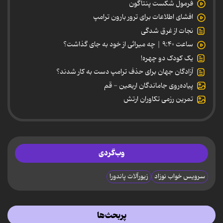
فرمول شکست پنتاگون
افشای اطلاعات برای ترور بارون ترامپ
نجات از غرق شدگی
ساعت ۹:۴۰ | چه میراثی از خود به جای گذاشت؟
یک کودک دو چهره!
آزادگان جهان برای حذف ترامپ دست به کار شدند؟
پیاده‌روی جاماندگان اربعین - قم
تمرین رزمی تکاوران ارتش
وب‌گردی
سرویس خواب نوزاد
زیورآلات پاندورا
پربحث‌ها