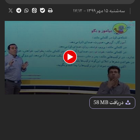
سه‌شنبه ۱۵ مهر ۱۳۹۹ - ۱۷:۱۲
0
seconds
دریافت
58 MB
of
30
minutes,
51
seconds