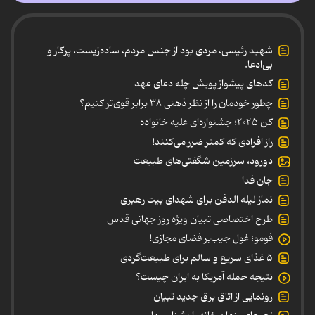
شهید رئیسی، مردی بود از جنس مردم، ساده‌زیست، پرکار و
بی‌ادعا.
کدهای پیشواز پویش چله دعای عهد
چطور خودمان را از نظر ذهنی ۳۸ برابر قوی‌تر کنیم؟
کن ۲۰۲۵؛ جشنواره‌ای علیه خانواده
راز افرادی که کمتر ضرر می‌کنند!
دورود، سرزمین شگفتی‌های طبیعت
جان فدا
نماز لیله الدفن برای شهدای بیت رهبری
طرح اختصاصی تبیان ویژه روز جهانی قدس
فومو؛ غول جیب‌بر فضای مجازی!
۵ غذای سریع و سالم برای طبیعت‌گردی
نتیجه حمله آمریکا به ایران چیست؟
رونمایی از اتاق برق جدید تبیان