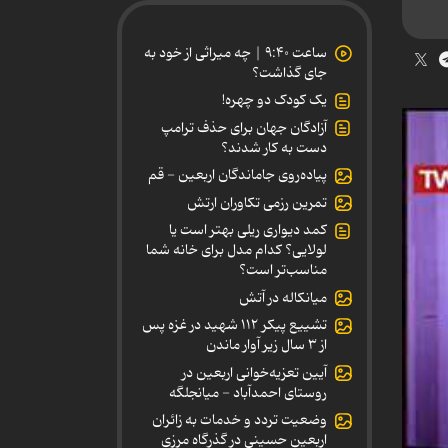
ساعت ۹:۴۰ | چه میراثی از خود به
جای گذاشت؟
یک کودک دو چهره!
آزادگان جهان برای حذف ترامپ
دست به کار شدند؟
پیاده‌روی جاماندگان اربعین - قم
تمرین رزمی تکاوران ارتش
کمد دیواری ریلی بهتر است یا
لولایی؟ کدام مدل برای خانه شما
مناسب‌تر است؟
میانکاله در آتش
تشییع پیکر ۱۱۲ شهید در غزه پس
از ۳ سال زیر آوار ماندن
آیین تعزیه‌خوانی اربعین در
روستای احمدآباد - میانجلگه
وضعیت تردد و خدمات به زائران
اربعین حسینی در گذرگاه مرزی