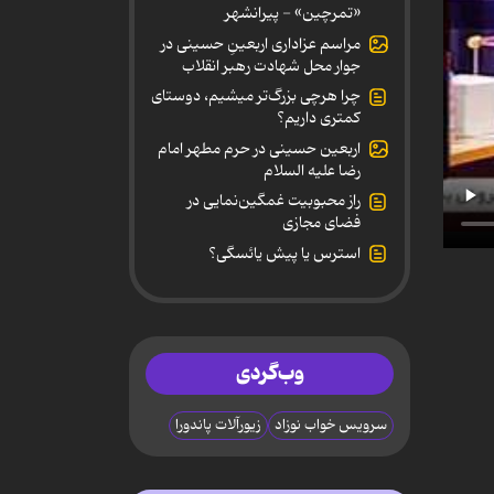
«تمرچین» - پیرانشهر
مراسم عزاداری اربعینِ حسینی در
جوار محل شهادت رهبر انقلاب
چرا هرچی بزرگ‌تر میشیم، دوستای
کمتری داریم؟
اربعین حسینی در حرم مطهر امام
رضا علیه السلام
راز محبوبیت غمگین‌نمایی در
فضای مجازی
استرس یا پیش یائسگی؟
وب‌گردی
سرویس خواب نوزاد
زیورآلات پاندورا