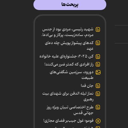
پربحث‌ها
شهید رئیسی، مردی بود از جنس
مردم، ساده‌زیست، پرکار و بی‌ادعا.
کدهای پیشواز پویش چله دعای
عهد
کن ۲۰۲۵؛ جشنواره‌ای علیه خانواده
راز افرادی که کمتر ضرر می‌کنند!
دورود، سرزمین شگفتی‌های
طبیعت
جان فدا
نماز لیله الدفن برای شهدای بیت
رهبری
طرح اختصاصی تبیان ویژه روز
جهانی قدس
فومو؛ غول جیب‌بر فضای مجازی!