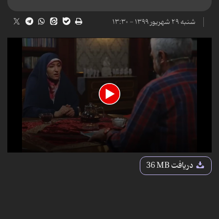
شنبه ۲۹ شهریور ۱۳۹۹ - ۱۳:۳۰
0
seconds
دریافت
36 MB
of
14
minutes,
47
seconds