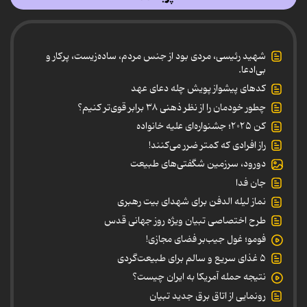
شهید رئیسی، مردی بود از جنس مردم، ساده‌زیست، پرکار و
بی‌ادعا.
کدهای پیشواز پویش چله دعای عهد
چطور خودمان را از نظر ذهنی ۳۸ برابر قوی‌تر کنیم؟
کن ۲۰۲۵؛ جشنواره‌ای علیه خانواده
راز افرادی که کمتر ضرر می‌کنند!
دورود، سرزمین شگفتی‌های طبیعت
جان فدا
نماز لیله الدفن برای شهدای بیت رهبری
طرح اختصاصی تبیان ویژه روز جهانی قدس
فومو؛ غول جیب‌بر فضای مجازی!
۵ غذای سریع و سالم برای طبیعت‌گردی
نتیجه حمله آمریکا به ایران چیست؟
رونمایی از اتاق برق جدید تبیان