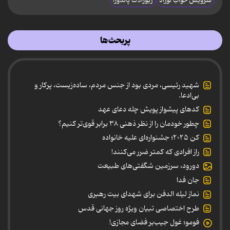
سرویس خواب نوزاد
زیورآلات پاندورا
پربحث‌ها
شهید رئیسی، مردی بود از جنس مردم، ساده‌زیست، پرکار و
بی‌ادعا.
کدهای پیشواز پویش چله دعای عهد
چطور خودمان را از نظر ذهنی ۳۸ برابر قوی‌تر کنیم؟
کن ۲۰۲۵؛ جشنواره‌ای علیه خانواده
راز افرادی که کمتر ضرر می‌کنند!
دورود، سرزمین شگفتی‌های طبیعت
جان فدا
نماز لیله الدفن برای شهدای بیت رهبری
طرح اختصاصی تبیان ویژه روز جهانی قدس
فومو؛ غول جیب‌بر فضای مجازی!