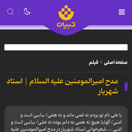
صفحه اصلی
فیلم
مدح امیرالمومنین علیه السلام | استاد
شهریار
یا علی نام تو بردم نه غمی ماند و نه همّی/ بـابـی انـت و
امـّی/ گوئیا هیچ نه همی به دلم بوده نه غمّی/ بـابـی انـت و
امّـی ... شعرخوانی استاد شهریار در مدح امیرالمومنین علیه