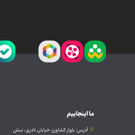
ما اینجاییم
آدرس: بلوار کشاورز، خیابان نادری، نبش