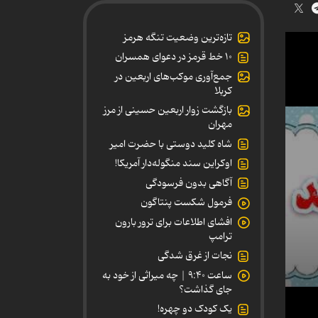
تازه‌ترین وضعیت تنگه هرمز
۱۰ خط قرمز در دعوای همسران
جمع‌آوری موکب‌های اربعین در
کربلا
بازگشت زوار اربعین حسینی از مرز
مهران
شاه کلید دوستی با حضرت امیر
اوکراین سند منگوله‌دار آمریکا!
آگاهی بدون فرسودگی
فرمول شکست پنتاگون
افشای اطلاعات برای ترور بارون
ترامپ
نجات از غرق شدگی
ساعت ۹:۴۰ | چه میراثی از خود به
جای گذاشت؟
یک کودک دو چهره!