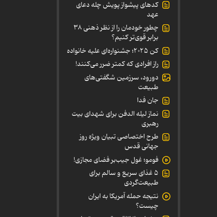
کدهای پیشواز پویش چله دعای
عهد
چطور خودمان را از نظر ذهنی ۳۸
برابر قوی‌تر کنیم؟
کن ۲۰۲۵؛ جشنواره‌ای علیه خانواده
راز افرادی که کمتر ضرر می‌کنند!
دورود، سرزمین شگفتی‌های
طبیعت
جان فدا
نماز لیله الدفن برای شهدای بیت
رهبری
طرح اختصاصی تبیان ویژه روز
جهانی قدس
فومو؛ غول جیب‌بر فضای مجازی!
۵ غذای سریع و سالم برای
طبیعت‌گردی
نتیجه حمله آمریکا به ایران
چیست؟