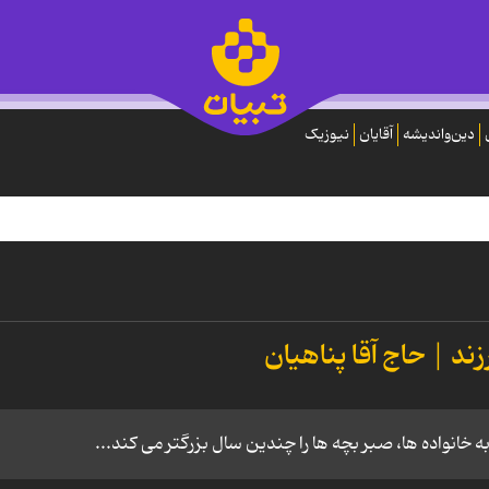
دین‌واندیشه
آقایان
نیوزیک
د | حاج آقا پناهیان
ه خانواده ها، صبر بچه ها را چندین سال بزرگتر می کند...