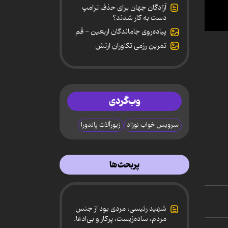
آزادگان جهان برای حذف ترامپ
دست به کار شدند؟
پیاده‌روی جاماندگان اربعین - قم
0
secon
تمرین رزمی تکاوران ارتش
of
56
secon
90%
وب‌گردی
سرویس خواب نوزاد
زیورآلات پاندورا
پربحث‌ها
شهید رئیسی، مردی بود از جنس
مردم، ساده‌زیست، پرکار و بی‌ادعا.