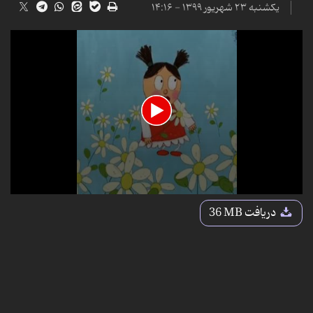
یکشنبه ۲۳ شهریور ۱۳۹۹ - ۱۴:۱۶
0
seconds
دریافت
36 MB
of
10
minutes,
12
seconds