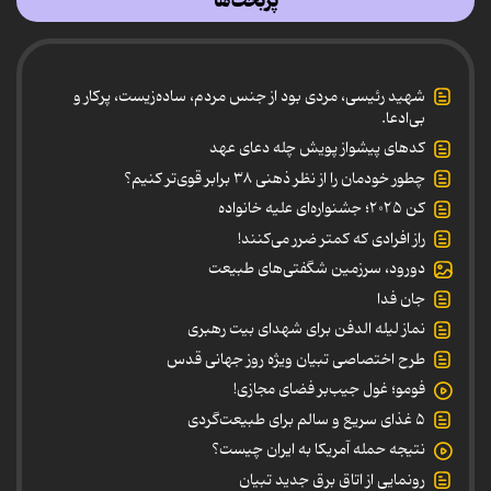
پربحث‌ها
شهید رئیسی، مردی بود از جنس مردم، ساده‌زیست، پرکار و
بی‌ادعا.
کدهای پیشواز پویش چله دعای عهد
چطور خودمان را از نظر ذهنی ۳۸ برابر قوی‌تر کنیم؟
کن ۲۰۲۵؛ جشنواره‌ای علیه خانواده
راز افرادی که کمتر ضرر می‌کنند!
دورود، سرزمین شگفتی‌های طبیعت
جان فدا
نماز لیله الدفن برای شهدای بیت رهبری
طرح اختصاصی تبیان ویژه روز جهانی قدس
فومو؛ غول جیب‌بر فضای مجازی!
۵ غذای سریع و سالم برای طبیعت‌گردی
نتیجه حمله آمریکا به ایران چیست؟
رونمایی از اتاق برق جدید تبیان