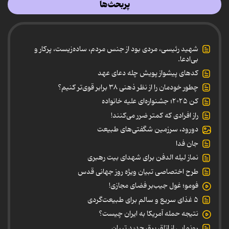
پربحث‌ها
شهید رئیسی، مردی بود از جنس مردم، ساده‌زیست، پرکار و
بی‌ادعا.
کدهای پیشواز پویش چله دعای عهد
چطور خودمان را از نظر ذهنی ۳۸ برابر قوی‌تر کنیم؟
کن ۲۰۲۵؛ جشنواره‌ای علیه خانواده
راز افرادی که کمتر ضرر می‌کنند!
دورود، سرزمین شگفتی‌های طبیعت
جان فدا
نماز لیله الدفن برای شهدای بیت رهبری
طرح اختصاصی تبیان ویژه روز جهانی قدس
فومو؛ غول جیب‌بر فضای مجازی!
۵ غذای سریع و سالم برای طبیعت‌گردی
نتیجه حمله آمریکا به ایران چیست؟
رونمایی از اتاق برق جدید تبیان