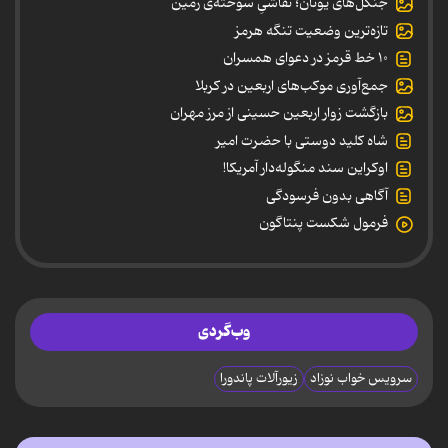
جنگل‌های یونان؛ نقاشیِ سوخته‌ی زمین
تازه‌ترین وضعیت تنگه هرمز
۱۰ خط قرمز در دعوای همسران
جمع‌آوری موکب‌های اربعین در کربلا
بازگشت زوار اربعین حسینی از مرز مهران
شاه کلید دوستی با حضرت امیر
اوکراین سند منگوله‌دار آمریکا!
آگاهی بدون فرسودگی
فرمول شکست پنتاگون
وب‌گردی
سرویس خواب نوزاد
زیورآلات پاندورا