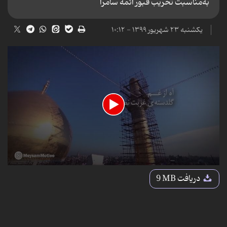
به‌مناسبت تخریب قبور ائمه سامرا
یکشنبه ۲۳ شهریور ۱۳۹۹ - ۱۰:۱۲
0
seconds
دریافت
9 MB
of
2
minutes,
30
seconds