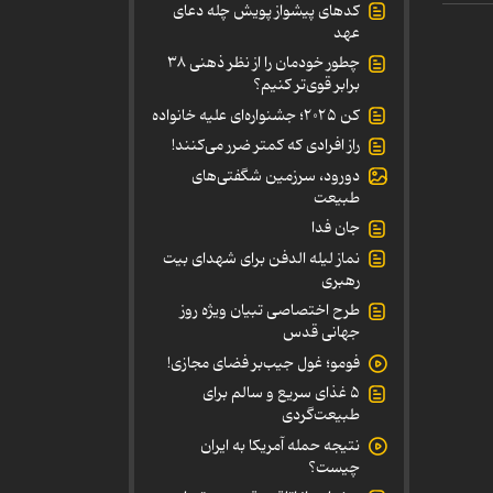
کدهای پیشواز پویش چله دعای
عهد
چطور خودمان را از نظر ذهنی ۳۸
برابر قوی‌تر کنیم؟
کن ۲۰۲۵؛ جشنواره‌ای علیه خانواده
راز افرادی که کمتر ضرر می‌کنند!
دورود، سرزمین شگفتی‌های
طبیعت
جان فدا
نماز لیله الدفن برای شهدای بیت
رهبری
طرح اختصاصی تبیان ویژه روز
جهانی قدس
فومو؛ غول جیب‌بر فضای مجازی!
۵ غذای سریع و سالم برای
طبیعت‌گردی
نتیجه حمله آمریکا به ایران
چیست؟