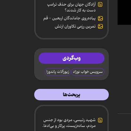
آزادگان جهان برای حذف ترامپ
دست به کار شدند؟
پیاده‌روی جاماندگان اربعین - قم
تمرین رزمی تکاوران ارتش
0
secon
of
58
secon
90%
وب‌گردی
سرویس خواب نوزاد
زیورآلات پاندورا
پربحث‌ها
شهید رئیسی، مردی بود از جنس
مردم، ساده‌زیست، پرکار و بی‌ادعا.