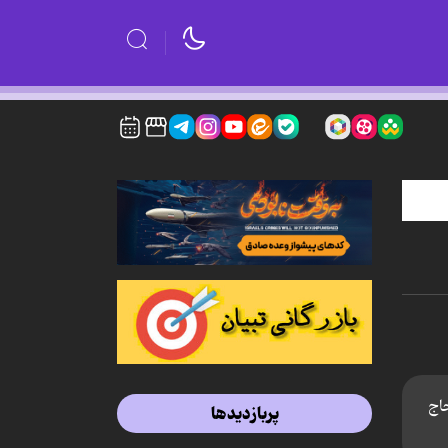
اج
پربازدیدها