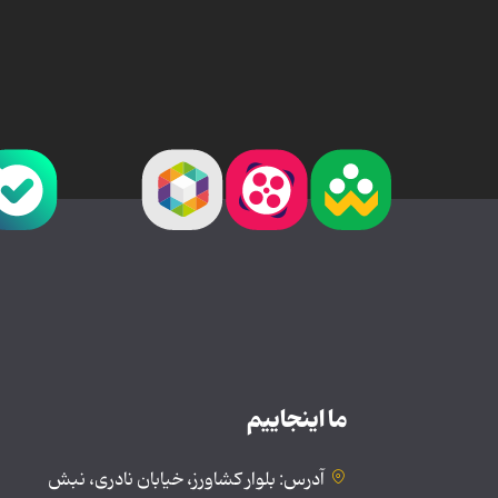
ما اینجاییم
آدرس: بلوار کشاورز، خیابان نادری، نبش