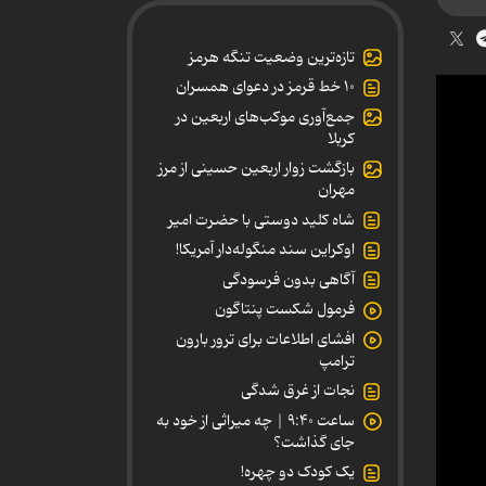
تازه‌ترین وضعیت تنگه هرمز
۱۰ خط قرمز در دعوای همسران
جمع‌آوری موکب‌های اربعین در
کربلا
بازگشت زوار اربعین حسینی از مرز
مهران
شاه کلید دوستی با حضرت امیر
اوکراین سند منگوله‌دار آمریکا!
آگاهی بدون فرسودگی
فرمول شکست پنتاگون
افشای اطلاعات برای ترور بارون
ترامپ
نجات از غرق شدگی
ساعت ۹:۴۰ | چه میراثی از خود به
جای گذاشت؟
یک کودک دو چهره!