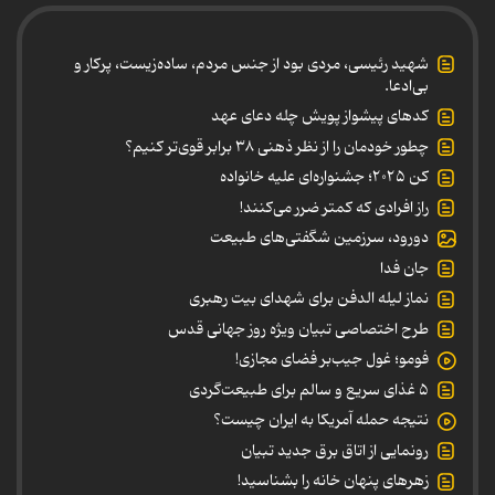
شهید رئیسی، مردی بود از جنس مردم، ساده‌زیست، پرکار و
بی‌ادعا.
کدهای پیشواز پویش چله دعای عهد
چطور خودمان را از نظر ذهنی ۳۸ برابر قوی‌تر کنیم؟
کن ۲۰۲۵؛ جشنواره‌ای علیه خانواده
راز افرادی که کمتر ضرر می‌کنند!
دورود، سرزمین شگفتی‌های طبیعت
جان فدا
نماز لیله الدفن برای شهدای بیت رهبری
طرح اختصاصی تبیان ویژه روز جهانی قدس
فومو؛ غول جیب‌بر فضای مجازی!
۵ غذای سریع و سالم برای طبیعت‌گردی
نتیجه حمله آمریکا به ایران چیست؟
رونمایی از اتاق برق جدید تبیان
زهرهای پنهان خانه را بشناسید!