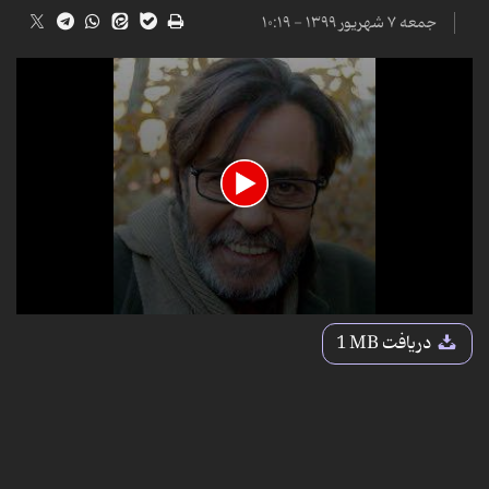
جمعه ۷ شهریور ۱۳۹۹ - ۱۰:۱۹
0
seconds
دریافت
1 MB
of
42
seconds