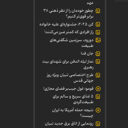
عهد
چطور خودمان را از نظر ذهنی ۳۸
برابر قوی‌تر کنیم؟
کن ۲۰۲۵؛ جشنواره‌ای علیه خانواده
راز افرادی که کمتر ضرر می‌کنند!
دورود، سرزمین شگفتی‌های
طبیعت
جان فدا
نماز لیله الدفن برای شهدای بیت
رهبری
طرح اختصاصی تبیان ویژه روز
جهانی قدس
فومو؛ غول جیب‌بر فضای مجازی!
۵ غذای سریع و سالم برای
طبیعت‌گردی
نتیجه حمله آمریکا به ایران
چیست؟
رونمایی از اتاق برق جدید تبیان