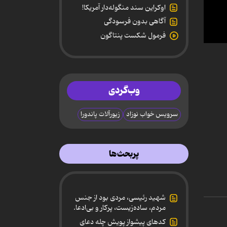
اوکراین سند منگوله‌دار آمریکا!
آگاهی بدون فرسودگی
فرمول شکست پنتاگون
0
secon
of
1
minut
26
وب‌گردی
secon
90%
سرویس خواب نوزاد
زیورآلات پاندورا
پربحث‌ها
شهید رئیسی، مردی بود از جنس
مردم، ساده‌زیست، پرکار و بی‌ادعا.
کدهای پیشواز پویش چله دعای