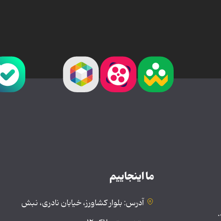
ما اینجاییم
آدرس: بلوار کشاورز، خیابان نادری، نبش
.