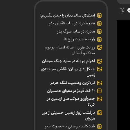
استقلال سالمندان را جدی بگیریم!
هنر مادری در سایه‌ فقدان پدر
مادری در سایه سوگ پدر
راز صمیمیت زوج‌ها
روایت هزاران ساله انسان بر بوم
سنگ و آسمان
اهرام مِروئه در سایه جنگ سودان
جنگل‌های یونان؛ نقاشیِ سوخته‌ی
زمین
تازه‌ترین وضعیت تنگه هرمز
۱۰ خط قرمز در دعوای همسران
جمع‌آوری موکب‌های اربعین در
کربلا
بازگشت زوار اربعین حسینی از مرز
مهران
شاه کلید دوستی با حضرت امیر