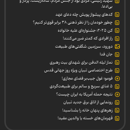
شهید رئیسی، مردی بود از جنس مردم، ساده‌زیست، پرکار و
بی‌ادعا.
کدهای پیشواز پویش چله دعای عهد
چطور خودمان را از نظر ذهنی ۳۸ برابر قوی‌تر کنیم؟
کن ۲۰۲۵؛ جشنواره‌ای علیه خانواده
راز افرادی که کمتر ضرر می‌کنند!
دورود، سرزمین شگفتی‌های طبیعت
جان فدا
نماز لیله الدفن برای شهدای بیت رهبری
طرح اختصاصی تبیان ویژه روز جهانی قدس
فومو؛ غول جیب‌بر فضای مجازی!
۵ غذای سریع و سالم برای طبیعت‌گردی
نتیجه حمله آمریکا به ایران چیست؟
رونمایی از اتاق برق جدید تبیان
زهرهای پنهان خانه را بشناسید!
قهرمان‌های خسته یا والدین مفید!