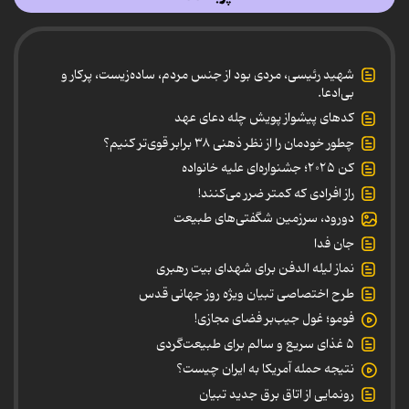
شهید رئیسی، مردی بود از جنس مردم، ساده‌زیست، پرکار و
بی‌ادعا.
کدهای پیشواز پویش چله دعای عهد
چطور خودمان را از نظر ذهنی ۳۸ برابر قوی‌تر کنیم؟
کن ۲۰۲۵؛ جشنواره‌ای علیه خانواده
راز افرادی که کمتر ضرر می‌کنند!
دورود، سرزمین شگفتی‌های طبیعت
جان فدا
نماز لیله الدفن برای شهدای بیت رهبری
طرح اختصاصی تبیان ویژه روز جهانی قدس
فومو؛ غول جیب‌بر فضای مجازی!
۵ غذای سریع و سالم برای طبیعت‌گردی
نتیجه حمله آمریکا به ایران چیست؟
رونمایی از اتاق برق جدید تبیان