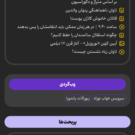
بر اساس متراژ و دکوراسیون
تاوان ناهماهنگی پنهان والدین
قاتلان خاموش کلاژن پوست!
ساعت ۹:۴۰ | در هر زمان ممکن باید انتقامشان را پس بدهند
چگونه استقلال سالمندان را حفظ کنیم؟
آیین کهن «نوروزبل» - آغاز قرن ۱۷ دیلمی
تاوان زیاد نشستن چیست؟
وب‌گردی
سرویس خواب نوزاد
زیورآلات پاندورا
پربحث‌ها