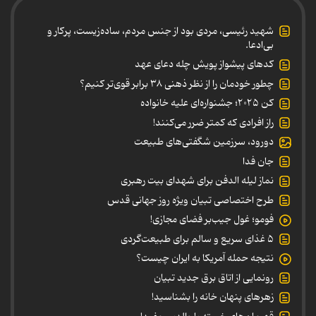
شهید رئیسی، مردی بود از جنس مردم، ساده‌زیست، پرکار و
بی‌ادعا.
کدهای پیشواز پویش چله دعای عهد
چطور خودمان را از نظر ذهنی ۳۸ برابر قوی‌تر کنیم؟
کن ۲۰۲۵؛ جشنواره‌ای علیه خانواده
راز افرادی که کمتر ضرر می‌کنند!
دورود، سرزمین شگفتی‌های طبیعت
جان فدا
نماز لیله الدفن برای شهدای بیت رهبری
طرح اختصاصی تبیان ویژه روز جهانی قدس
فومو؛ غول جیب‌بر فضای مجازی!
۵ غذای سریع و سالم برای طبیعت‌گردی
نتیجه حمله آمریکا به ایران چیست؟
رونمایی از اتاق برق جدید تبیان
زهرهای پنهان خانه را بشناسید!