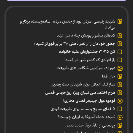
شهید رئیسی، مردی بود از جنس مردم، ساده‌زیست، پرکار و
بی‌ادعا.
کدهای پیشواز پویش چله دعای عهد
چطور خودمان را از نظر ذهنی ۳۸ برابر قوی‌تر کنیم؟
کن ۲۰۲۵؛ جشنواره‌ای علیه خانواده
راز افرادی که کمتر ضرر می‌کنند!
دورود، سرزمین شگفتی‌های طبیعت
جان فدا
نماز لیله الدفن برای شهدای بیت رهبری
طرح اختصاصی تبیان ویژه روز جهانی قدس
فومو؛ غول جیب‌بر فضای مجازی!
۵ غذای سریع و سالم برای طبیعت‌گردی
نتیجه حمله آمریکا به ایران چیست؟
رونمایی از اتاق برق جدید تبیان