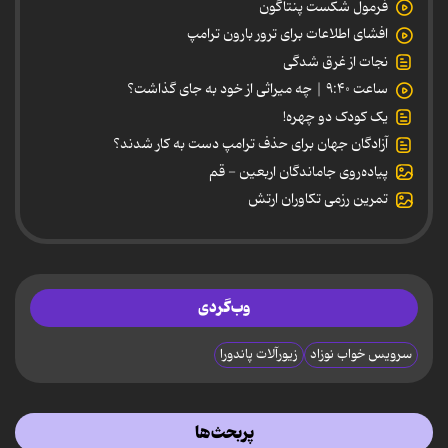
فرمول شکست پنتاگون
افشای اطلاعات برای ترور بارون ترامپ
نجات از غرق شدگی
ساعت ۹:۴۰ | چه میراثی از خود به جای گذاشت؟
یک کودک دو چهره!
آزادگان جهان برای حذف ترامپ دست به کار شدند؟
پیاده‌روی جاماندگان اربعین - قم
تمرین رزمی تکاوران ارتش
وب‌گردی
سرویس خواب نوزاد
زیورآلات پاندورا
پربحث‌ها