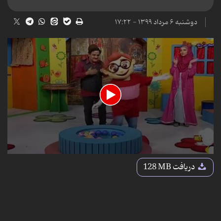
دوشنبه ۶ مرداد ۱۳۹۹ - ۱۷:۲۲
0
seconds
دریافت
128 MB
of
35
minutes,
11
seconds