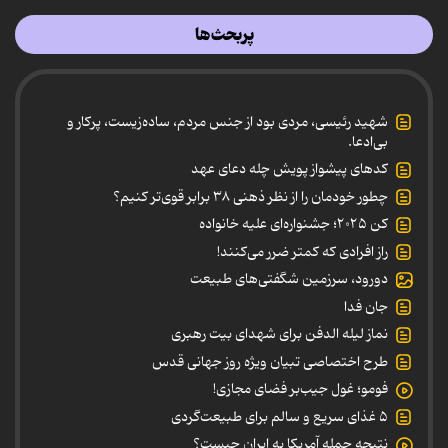
پربحث‌ها
شهید رئیسی، مردی بود از جنس مردم، ساده‌زیست، پرکار و
بی‌ادعا.
کدهای پیشواز پویش چله دعای عهد
چطور خودمان را از نظر ذهنی ۳۸ برابر قوی‌تر کنیم؟
کن ۲۰۲۵؛ جشنواره‌ای علیه خانواده
راز افرادی که کمتر ضرر می‌کنند!
دورود، سرزمین شگفتی‌های طبیعت
جان فدا
نماز لیله الدفن برای شهدای بیت رهبری
طرح اختصاصی تبیان ویژه روز جهانی قدس
فومو؛ غول جیب‌بر فضای مجازی!
۵ غذای سریع و سالم برای طبیعت‌گردی
نتیجه حمله آمریکا به ایران چیست؟