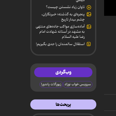
تاوان زیاد نشستن چیست؟
پنجره‌ای به گذشته؛ خبرنگاران،
0
چشم بیدار تاریخ
secon
of
آماده‌سازی مواکب جاده‌های منتهی
11
به مشهد در آستانه شهادت امام
minut
رضا علیه السلام
10
secon
استقلال سالمندان را جدی بگیریم!
90%
وب‌گردی
سرویس خواب نوزاد
زیورآلات پاندورا
پربحث‌ها