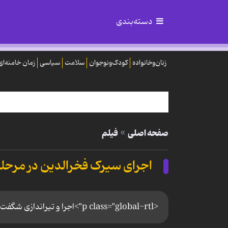
دسته‌بندی
زنان‌وخانواده
کودک‌ونوجوان
سلامت
سیاسی
زمان خامنه‌ای
صفحه اصلی
فیلم
اجرای سیرک فخرالدین در مرحل
<p class="global-rtl">اجرا و تیراندازی شگفت انگیز فخر الدین در برنامه عصر جدید شنبه 28 تیر 99