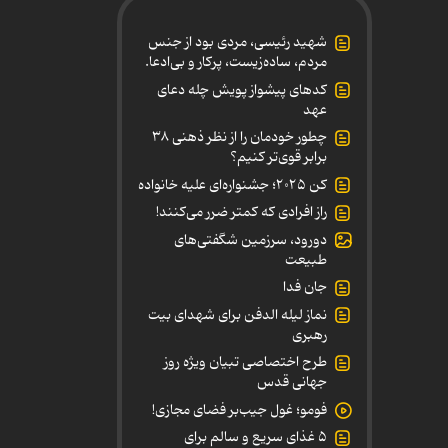
شهید رئیسی، مردی بود از جنس
مردم، ساده‌زیست، پرکار و بی‌ادعا.
کدهای پیشواز پویش چله دعای
عهد
چطور خودمان را از نظر ذهنی ۳۸
برابر قوی‌تر کنیم؟
کن ۲۰۲۵؛ جشنواره‌ای علیه خانواده
راز افرادی که کمتر ضرر می‌کنند!
دورود، سرزمین شگفتی‌های
طبیعت
جان فدا
نماز لیله الدفن برای شهدای بیت
رهبری
طرح اختصاصی تبیان ویژه روز
جهانی قدس
فومو؛ غول جیب‌بر فضای مجازی!
۵ غذای سریع و سالم برای