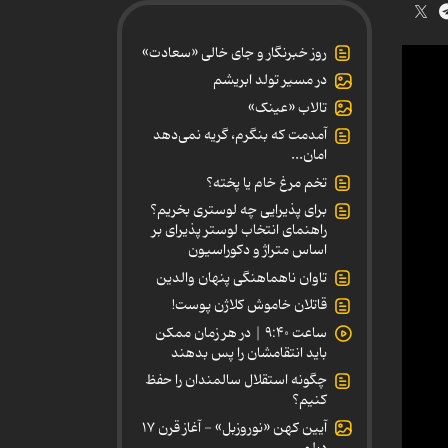
روز خبرنگار و جای خالی «سعادت»
در مسیر تولد ابریشم
تالاب «عینک»
آمدمت که بنگرم، گریه نمی‌دهد
امان...
تخم مرغ خام یا پخته؟
برای پذیرایی چه لوستری بخریم؟
راهنمای انتخاب لوستر پذیرای بر
اساس متراژ و دکوراسیون
تاوان ناهماهنگی پنهان والدین
قاتلان خاموش کلاژن پوست!
ساعت ۹:۴۰ | در هر زمان ممکن
باید انتقامشان را پس بدهند
چگونه استقلال سالمندان را حفظ
کنیم؟
آیین کهن «نوروزبل» - آغاز قرن ۱۷
دیلمی