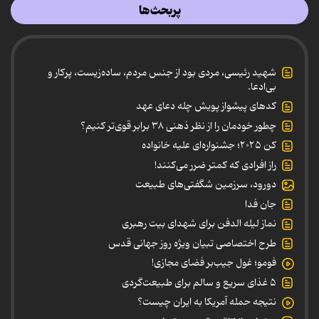
پربحث‌ها
شهید رئیسی، مردی بود از جنس مردم، ساده‌زیست، پرکار و
بی‌ادعا.
کدهای پیشواز پویش چله دعای عهد
چطور خودمان را از نظر ذهنی ۳۸ برابر قوی‌تر کنیم؟
کن ۲۰۲۵؛ جشنواره‌ای علیه خانواده
راز افرادی که کمتر ضرر می‌کنند!
دورود، سرزمین شگفتی‌های طبیعت
جان فدا
نماز لیله الدفن برای شهدای بیت رهبری
طرح اختصاصی تبیان ویژه روز جهانی قدس
فومو؛ غول جیب‌بر فضای مجازی!
۵ غذای سریع و سالم برای طبیعت‌گردی
نتیجه حمله آمریکا به ایران چیست؟