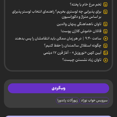
تخم مرغ خام یا پخته؟
برای پذیرایی چه لوستری بخریم؟ راهنمای انتخاب لوستر پذیرای
بر اساس متراژ و دکوراسیون
تاوان ناهماهنگی پنهان والدین
قاتلان خاموش کلاژن پوست!
ساعت ۹:۴۰ | در هر زمان ممکن باید انتقامشان را پس بدهند
چگونه استقلال سالمندان را حفظ کنیم؟
آیین کهن «نوروزبل» - آغاز قرن ۱۷ دیلمی
تاوان زیاد نشستن چیست؟
وب‌گردی
سرویس خواب نوزاد
زیورآلات پاندورا