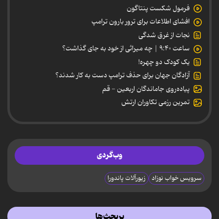
فرمول شکست پنتاگون
افشای اطلاعات برای ترور بارون ترامپ
نجات از غرق شدگی
ساعت ۹:۴۰ | چه میراثی از خود به جای گذاشت؟
یک کودک دو چهره!
آزادگان جهان برای حذف ترامپ دست به کار شدند؟
پیاده‌روی جاماندگان اربعین - قم
تمرین رزمی تکاوران ارتش
وب‌گردی
سرویس خواب نوزاد
زیورآلات پاندورا
پربحث‌ها