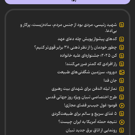
شهید رئیسی، مردی بود از جنس مردم، ساده‌زیست، پرکار و
بی‌ادعا.
کدهای پیشواز پویش چله دعای عهد
چطور خودمان را از نظر ذهنی ۳۸ برابر قوی‌تر کنیم؟
کن ۲۰۲۵؛ جشنواره‌ای علیه خانواده
راز افرادی که کمتر ضرر می‌کنند!
دورود، سرزمین شگفتی‌های طبیعت
جان فدا
نماز لیله الدفن برای شهدای بیت رهبری
طرح اختصاصی تبیان ویژه روز جهانی قدس
فومو؛ غول جیب‌بر فضای مجازی!
۵ غذای سریع و سالم برای طبیعت‌گردی
نتیجه حمله آمریکا به ایران چیست؟
رونمایی از اتاق برق جدید تبیان