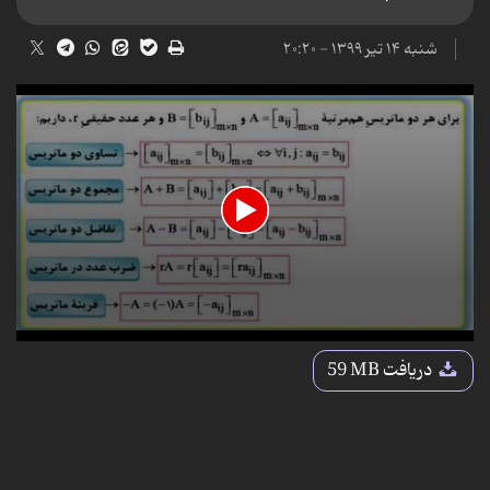
شنبه ۱۴ تیر ۱۳۹۹ - ۲۰:۲۰
0
seconds
دریافت
59 MB
of
31
minutes,
49
seconds