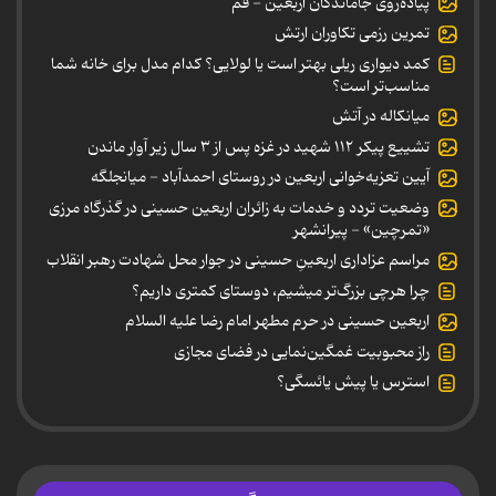
پیاده‌روی جاماندگان اربعین - قم
تمرین رزمی تکاوران ارتش
کمد دیواری ریلی بهتر است یا لولایی؟ کدام مدل برای خانه شما
مناسب‌تر است؟
میانکاله در آتش
تشییع پیکر ۱۱۲ شهید در غزه پس از ۳ سال زیر آوار ماندن
آیین تعزیه‌خوانی اربعین در روستای احمدآباد - میانجلگه
وضعیت تردد و خدمات به زائران اربعین حسینی در گذرگاه مرزی
«تمرچین» - پیرانشهر
مراسم عزاداری اربعینِ حسینی در جوار محل شهادت رهبر انقلاب
چرا هرچی بزرگ‌تر میشیم، دوستای کمتری داریم؟
اربعین حسینی در حرم مطهر امام رضا علیه السلام
راز محبوبیت غمگین‌نمایی در فضای مجازی
استرس یا پیش یائسگی؟