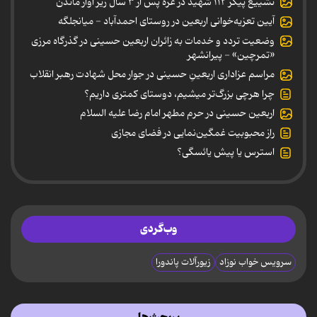
تشییع پیکر ۱۱۲ شهید در غزه پس از ۳ سال زیر آوار ماندن
آیین تعزیه‌خوانی اربعین در روستای احمدآباد - میانجلگه
وضعیت تردد و خدمات به زائران اربعین حسینی در گذرگاه مرزی
«تمرچین» - پیرانشهر
مراسم عزاداری اربعینِ حسینی در جوار محل شهادت رهبر انقلاب
چرا هرچی بزرگ‌تر میشیم، دوستای کمتری داریم؟
اربعین حسینی در حرم مطهر امام رضا علیه السلام
راز محبوبیت غمگین‌نمایی در فضای مجازی
استرس یا پیش یائسگی؟
وب‌گردی
سرویس خواب نوزاد
زیورآلات پاندورا