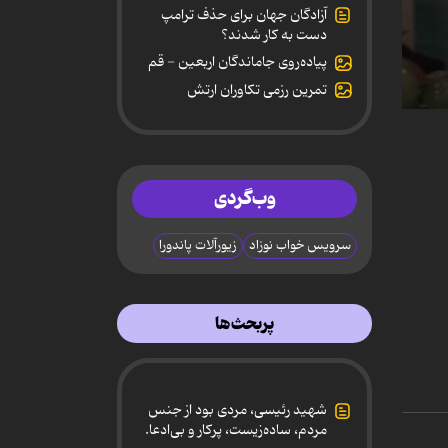
آزادگان جهان برای حذف ترامپ
دست به کار شدند؟
پیاده‌روی جاماندگان اربعین - قم
تمرین رزمی تکاوران ارتش
0
secon
of
46
minut
وب‌گردی
12
secon
90%
سرویس خواب نوزاد
زیورآلات پاندورا
پربحث‌ها
شهید رئیسی، مردی بود از جنس
مردم، ساده‌زیست، پرکار و بی‌ادعا.