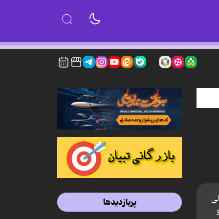
لی
پربازدیدها