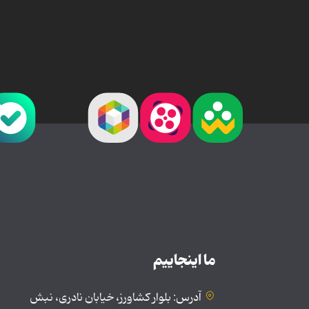
ما اینجاییم
آدرس: بلوار کشاورز، خیابان نادری، نبش