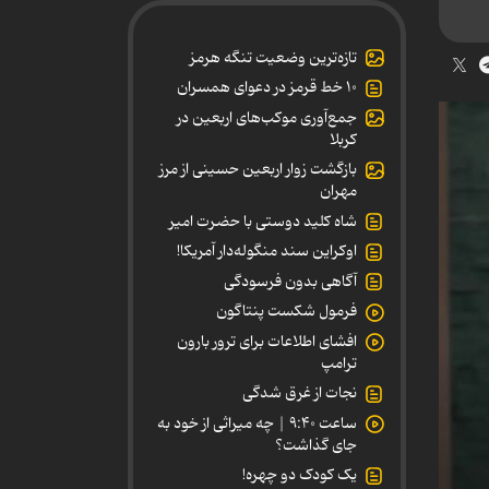
تازه‌ترین وضعیت تنگه هرمز
۱۰ خط قرمز در دعوای همسران
جمع‌آوری موکب‌های اربعین در
کربلا
بازگشت زوار اربعین حسینی از مرز
مهران
شاه کلید دوستی با حضرت امیر
اوکراین سند منگوله‌دار آمریکا!
آگاهی بدون فرسودگی
فرمول شکست پنتاگون
افشای اطلاعات برای ترور بارون
ترامپ
نجات از غرق شدگی
ساعت ۹:۴۰ | چه میراثی از خود به
جای گذاشت؟
یک کودک دو چهره!