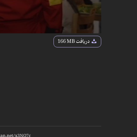
دریافت
166 MB