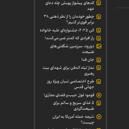
کدهای پیشواز پویش چله دعای
عهد
چطور خودمان را از نظر ذهنی ۳۸
برابر قوی‌تر کنیم؟
کن ۲۰۲۵؛ جشنواره‌ای علیه خانواده
راز افرادی که کمتر ضرر می‌کنند!
دورود، سرزمین شگفتی‌های
طبیعت
جان فدا
نماز لیله الدفن برای شهدای بیت
رهبری
طرح اختصاصی تبیان ویژه روز
جهانی قدس
فومو؛ غول جیب‌بر فضای مجازی!
۵ غذای سریع و سالم برای
طبیعت‌گردی
نتیجه حمله آمریکا به ایران
چیست؟