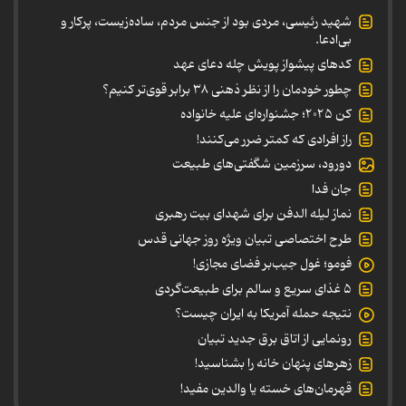
شهید رئیسی، مردی بود از جنس مردم، ساده‌زیست، پرکار و
بی‌ادعا.
کدهای پیشواز پویش چله دعای عهد
چطور خودمان را از نظر ذهنی ۳۸ برابر قوی‌تر کنیم؟
کن ۲۰۲۵؛ جشنواره‌ای علیه خانواده
راز افرادی که کمتر ضرر می‌کنند!
دورود، سرزمین شگفتی‌های طبیعت
جان فدا
نماز لیله الدفن برای شهدای بیت رهبری
طرح اختصاصی تبیان ویژه روز جهانی قدس
فومو؛ غول جیب‌بر فضای مجازی!
۵ غذای سریع و سالم برای طبیعت‌گردی
نتیجه حمله آمریکا به ایران چیست؟
رونمایی از اتاق برق جدید تبیان
زهرهای پنهان خانه را بشناسید!
قهرمان‌های خسته یا والدین مفید!