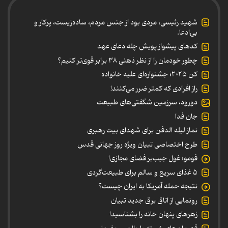
شهید رئیسی، مردی بود از جنس مردم، ساده‌زیست، پرکار و
بی‌ادعا.
کدهای پیشواز پویش چله دعای عهد
چطور خودمان را از نظر ذهنی ۳۸ برابر قوی‌تر کنیم؟
کن ۲۰۲۵؛ جشنواره‌ای علیه خانواده
راز افرادی که کمتر ضرر می‌کنند!
دورود، سرزمین شگفتی‌های طبیعت
جان فدا
نماز لیله الدفن برای شهدای بیت رهبری
طرح اختصاصی تبیان ویژه روز جهانی قدس
فومو؛ غول جیب‌بر فضای مجازی!
۵ غذای سریع و سالم برای طبیعت‌گردی
نتیجه حمله آمریکا به ایران چیست؟
رونمایی از اتاق برق جدید تبیان
زهرهای پنهان خانه را بشناسید!