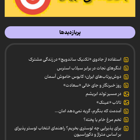
پربازدیدها
استفاده از جادوی «تکنیک ساندویچ» در زندگی مشترک
لنگرهای نجات در برابر سیلاب استرس
دوش‌پرتاب‌های ایران؛ کابوس خاموش آسمان
روز خبرنگار و جای خالی «سعادت»
در مسیر تولد ابریشم
تالاب «عینک»
آمدمت که بنگرم، گریه نمی‌دهد امان...
تخم مرغ خام یا پخته؟
برای پذیرایی چه لوستری بخریم؟ راهنمای انتخاب لوستر پذیرای
بر اساس متراژ و دکوراسیون