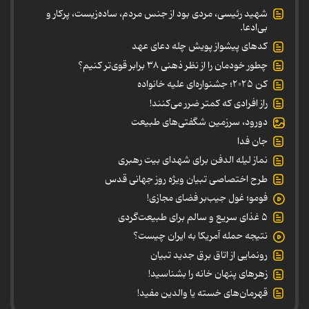
شهید رئیسی، مردی بود از جنس مردم، ساده‌زیست، پرکار و
بی‌ادعا.
کدهای پیشواز پویش چله دعای عهد
چطور خودمان را از نظر ذهنی ۳۸ برابر قوی‌تر کنیم؟
کن ۲۰۲۵؛ جشنواره‌ای علیه خانواده
راز افرادی که کمتر ضرر می‌کنند!
دورود، سرزمین شگفتی‌های طبیعت
جان فدا
نماز لیله الدفن برای شهدای بیت رهبری
طرح اختصاصی تبیان ویژه روز جهانی قدس
فومو؛ غول جیب‌بر فضای مجازی!
۵ غذای سریع و سالم برای طبیعت‌گردی
نتیجه حمله آمریکا به ایران چیست؟
رونمایی از اتاق برق جدید تبیان
زهرهای پنهان خانه را بشناسید!
قهرمان‌های خسته یا والدین مفید!