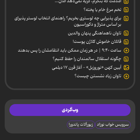
آمدمت که بنگرم، گریه نمی‌دهد امان...
تخم مرغ خام یا پخته؟
برای پذیرایی چه لوستری بخریم؟ راهنمای انتخاب لوستر پذیرای
بر اساس متراژ و دکوراسیون
تاوان ناهماهنگی پنهان والدین
قاتلان خاموش کلاژن پوست!
ساعت ۹:۴۰ | در هر زمان ممکن باید انتقامشان را پس بدهند
چگونه استقلال سالمندان را حفظ کنیم؟
آیین کهن «نوروزبل» - آغاز قرن ۱۷ دیلمی
تاوان زیاد نشستن چیست؟
وب‌گردی
سرویس خواب نوزاد
زیورآلات پاندورا