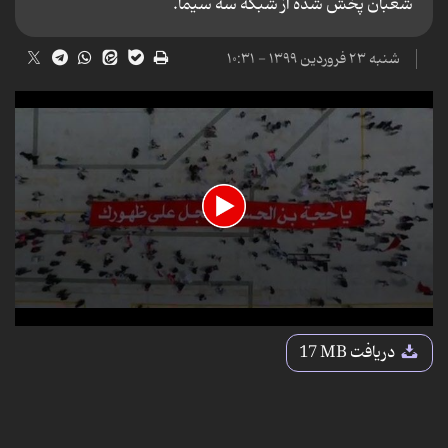
شعبان پخش شده از شبکه سه سیما.
شنبه ۲۳ فروردین ۱۳۹۹ - ۱۰:۳۱
0
seconds
دریافت
17 MB
of
4
minutes,
48
seconds