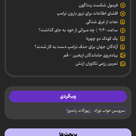
فرمول شکست پنتاگون
افشای اطلاعات برای ترور بارون ترامپ
نجات از غرق شدگی
ساعت ۹:۴۰ | چه میراثی از خود به جای گذاشت؟
یک کودک دو چهره!
آزادگان جهان برای حذف ترامپ دست به کار شدند؟
پیاده‌روی جاماندگان اربعین - قم
تمرین رزمی تکاوران ارتش
وب‌گردی
سرویس خواب نوزاد
زیورآلات پاندورا
پربحث‌ها