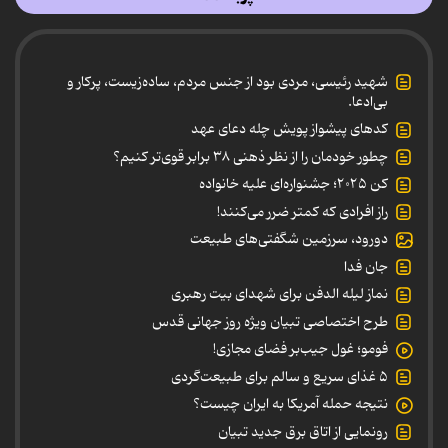
شهید رئیسی، مردی بود از جنس مردم، ساده‌زیست، پرکار و
بی‌ادعا.
کدهای پیشواز پویش چله دعای عهد
چطور خودمان را از نظر ذهنی ۳۸ برابر قوی‌تر کنیم؟
کن ۲۰۲۵؛ جشنواره‌ای علیه خانواده
راز افرادی که کمتر ضرر می‌کنند!
دورود، سرزمین شگفتی‌های طبیعت
جان فدا
نماز لیله الدفن برای شهدای بیت رهبری
طرح اختصاصی تبیان ویژه روز جهانی قدس
فومو؛ غول جیب‌بر فضای مجازی!
۵ غذای سریع و سالم برای طبیعت‌گردی
نتیجه حمله آمریکا به ایران چیست؟
رونمایی از اتاق برق جدید تبیان