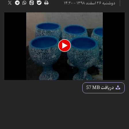
دوشنبه ۲۶ اسفند ۱۳۹۸ - ۱۴:۲۰
0
seconds
دریافت
57 MB
of
16
minutes,
2
seconds