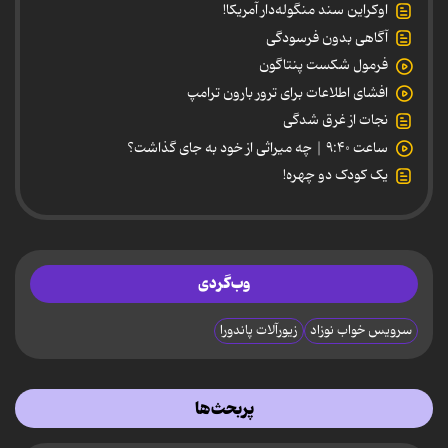
اوکراین سند منگوله‌دار آمریکا!
آگاهی بدون فرسودگی
فرمول شکست پنتاگون
افشای اطلاعات برای ترور بارون ترامپ
نجات از غرق شدگی
ساعت ۹:۴۰ | چه میراثی از خود به جای گذاشت؟
یک کودک دو چهره!
وب‌گردی
سرویس خواب نوزاد
زیورآلات پاندورا
پربحث‌ها