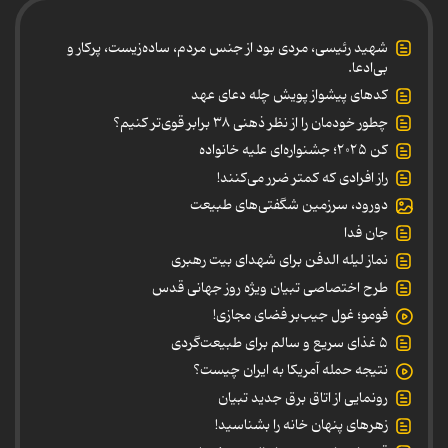
شهید رئیسی، مردی بود از جنس مردم، ساده‌زیست، پرکار و
بی‌ادعا.
کدهای پیشواز پویش چله دعای عهد
چطور خودمان را از نظر ذهنی ۳۸ برابر قوی‌تر کنیم؟
کن ۲۰۲۵؛ جشنواره‌ای علیه خانواده
راز افرادی که کمتر ضرر می‌کنند!
دورود، سرزمین شگفتی‌های طبیعت
جان فدا
نماز لیله الدفن برای شهدای بیت رهبری
طرح اختصاصی تبیان ویژه روز جهانی قدس
فومو؛ غول جیب‌بر فضای مجازی!
۵ غذای سریع و سالم برای طبیعت‌گردی
نتیجه حمله آمریکا به ایران چیست؟
رونمایی از اتاق برق جدید تبیان
زهرهای پنهان خانه را بشناسید!