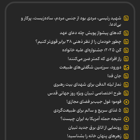
شهید رئیسی، مردی بود از جنس مردم، ساده‌زیست، پرکار و
بی‌ادعا.
کدهای پیشواز پویش چله دعای عهد
چطور خودمان را از نظر ذهنی ۳۸ برابر قوی‌تر کنیم؟
کن ۲۰۲۵؛ جشنواره‌ای علیه خانواده
راز افرادی که کمتر ضرر می‌کنند!
دورود، سرزمین شگفتی‌های طبیعت
جان فدا
نماز لیله الدفن برای شهدای بیت رهبری
طرح اختصاصی تبیان ویژه روز جهانی قدس
فومو؛ غول جیب‌بر فضای مجازی!
۵ غذای سریع و سالم برای طبیعت‌گردی
نتیجه حمله آمریکا به ایران چیست؟
رونمایی از اتاق برق جدید تبیان
زهرهای پنهان خانه را بشناسید!