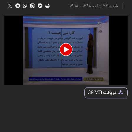
شنبه ۲۴ اسفند ۱۳۹۸ - ۱۴:۱۸
0
seconds
دریافت
38 MB
of
24
minutes,
0
seconds