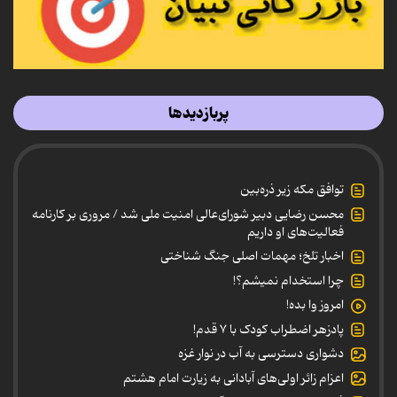
پربازدیدها
توافق مکه زیر ذره‌بین
محسن رضایی دبیر شورای‌عالی امنیت ملی شد / مروری بر کارنامه
فعالیت‌های او داریم
اخبار تلخ؛ مهمات اصلی جنگ شناختی
چرا استخدام نمیشم؟!
امروز وا بده!
پادزهر اضطراب کودک با ۷ قدم!
دشواری دسترسی به آب در نوار غزه
اعزام زائر اولی‌های آبادانی به زیارت امام هشتم