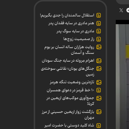
استقلال سالمندان را جدی بگیریم!
هنر مادری در سایه‌ فقدان پدر
مادری در سایه سوگ پدر
راز صمیمیت زوج‌ها
روایت هزاران ساله انسان بر بوم
سنگ و آسمان
اهرام مِروئه در سایه جنگ سودان
جنگل‌های یونان؛ نقاشیِ سوخته‌ی
زمین
تازه‌ترین وضعیت تنگه هرمز
۱۰ خط قرمز در دعوای همسران
جمع‌آوری موکب‌های اربعین در
کربلا
بازگشت زوار اربعین حسینی از مرز
مهران
شاه کلید دوستی با حضرت امیر