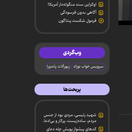
اوکراین سند منگوله‌دار آمریکا!
آگاهی بدون فرسودگی
فرمول شکست پنتاگون
0
secon
of
24
minut
52
وب‌گردی
secon
90%
سرویس خواب نوزاد
زیورآلات پاندورا
پربحث‌ها
شهید رئیسی، مردی بود از جنس
مردم، ساده‌زیست، پرکار و بی‌ادعا.
کدهای پیشواز پویش چله دعای