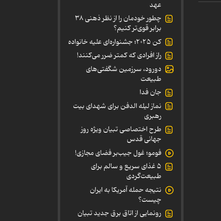
عهد
چطور خودمان را از نظر ذهنی ۳۸
برابر قوی‌تر کنیم؟
کن ۲۰۲۵؛ جشنواره‌ای علیه خانواده
راز افرادی که کمتر ضرر می‌کنند!
دورود، سرزمین شگفتی‌های
طبیعت
جان فدا
نماز لیله الدفن برای شهدای بیت
رهبری
طرح اختصاصی تبیان ویژه روز
جهانی قدس
فومو؛ غول جیب‌بر فضای مجازی!
۵ غذای سریع و سالم برای
طبیعت‌گردی
نتیجه حمله آمریکا به ایران
چیست؟
رونمایی از اتاق برق جدید تبیان