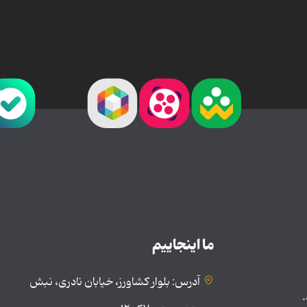
ما اینجاییم
آدرس: بلوار کشاورز، خیابان نادری، نبش
.