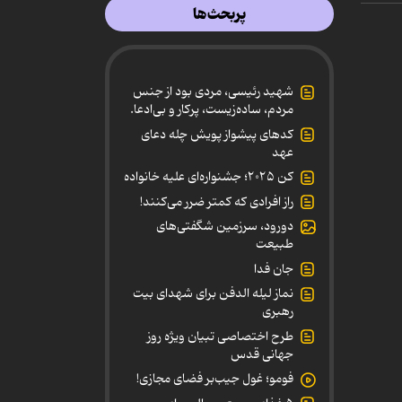
پربحث‌ها
شهید رئیسی، مردی بود از جنس
مردم، ساده‌زیست، پرکار و بی‌ادعا.
کدهای پیشواز پویش چله دعای
عهد
کن ۲۰۲۵؛ جشنواره‌ای علیه خانواده
راز افرادی که کمتر ضرر می‌کنند!
دورود، سرزمین شگفتی‌های
طبیعت
جان فدا
نماز لیله الدفن برای شهدای بیت
رهبری
طرح اختصاصی تبیان ویژه روز
جهانی قدس
فومو؛ غول جیب‌بر فضای مجازی!