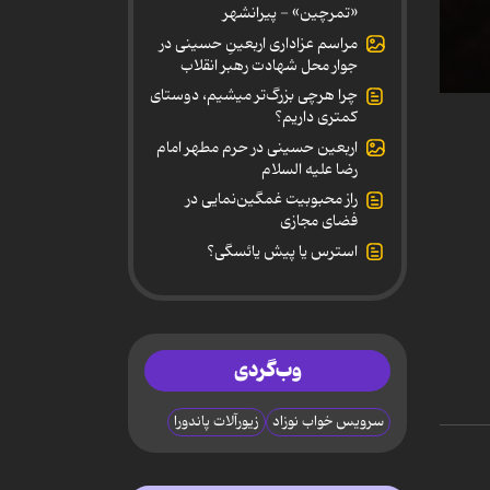
«تمرچین» - پیرانشهر
مراسم عزاداری اربعینِ حسینی در
جوار محل شهادت رهبر انقلاب
چرا هرچی بزرگ‌تر میشیم، دوستای
0
کمتری داریم؟
secon
of
اربعین حسینی در حرم مطهر امام
3
رضا علیه السلام
minut
42
راز محبوبیت غمگین‌نمایی در
secon
فضای مجازی
90%
استرس یا پیش یائسگی؟
وب‌گردی
سرویس خواب نوزاد
زیورآلات پاندورا