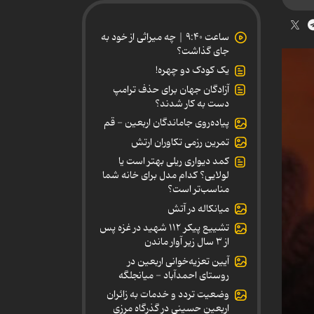
ساعت ۹:۴۰ | چه میراثی از خود به
جای گذاشت؟
یک کودک دو چهره!
آزادگان جهان برای حذف ترامپ
دست به کار شدند؟
پیاده‌روی جاماندگان اربعین - قم
تمرین رزمی تکاوران ارتش
کمد دیواری ریلی بهتر است یا
لولایی؟ کدام مدل برای خانه شما
مناسب‌تر است؟
میانکاله در آتش
تشییع پیکر ۱۱۲ شهید در غزه پس
از ۳ سال زیر آوار ماندن
آیین تعزیه‌خوانی اربعین در
روستای احمدآباد - میانجلگه
وضعیت تردد و خدمات به زائران
اربعین حسینی در گذرگاه مرزی