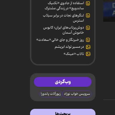
استفاده از جادوی «تکنیک
ساندویچ» در زندگی مشترک
لنگرهای نجات در برابر سیلاب
استرس
0
دوش‌پرتاب‌های ایران؛ کابوس
secon
of
خاموش آسمان
1
روز خبرنگار و جای خالی «سعادت»
minut
1
در مسیر تولد ابریشم
secon
90%
تالاب «عینک»
وب‌گردی
سرویس خواب نوزاد
زیورآلات پاندورا
پربحث‌ها