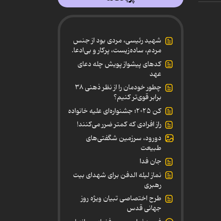
شهید رئیسی، مردی بود از جنس
مردم، ساده‌زیست، پرکار و بی‌ادعا.
کدهای پیشواز پویش چله دعای
عهد
چطور خودمان را از نظر ذهنی ۳۸
برابر قوی‌تر کنیم؟
کن ۲۰۲۵؛ جشنواره‌ای علیه خانواده
راز افرادی که کمتر ضرر می‌کنند!
دورود، سرزمین شگفتی‌های
طبیعت
جان فدا
نماز لیله الدفن برای شهدای بیت
رهبری
طرح اختصاصی تبیان ویژه روز
جهانی قدس