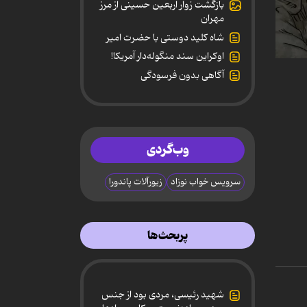
بازگشت زوار اربعین حسینی از مرز
مهران
شاه کلید دوستی با حضرت امیر
اوکراین سند منگوله‌دار آمریکا!
0
secon
آگاهی بدون فرسودگی
of
4
minut
12
secon
90%
وب‌گردی
سرویس خواب نوزاد
زیورآلات پاندورا
پربحث‌ها
شهید رئیسی، مردی بود از جنس