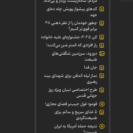
مردم، ساده‌زیست، پرکار و بی‌ادعا.
کدهای پیشواز پویش چله دعای
عهد
چطور خودمان را از نظر ذهنی ۳۸
برابر قوی‌تر کنیم؟
کن ۲۰۲۵؛ جشنواره‌ای علیه خانواده
راز افرادی که کمتر ضرر می‌کنند!
دورود، سرزمین شگفتی‌های
طبیعت
جان فدا
نماز لیله الدفن برای شهدای بیت
رهبری
طرح اختصاصی تبیان ویژه روز
جهانی قدس
فومو؛ غول جیب‌بر فضای مجازی!
۵ غذای سریع و سالم برای
طبیعت‌گردی
نتیجه حمله آمریکا به ایران
چیست؟