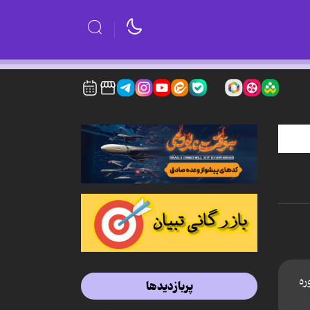
ره
پربازدیدها