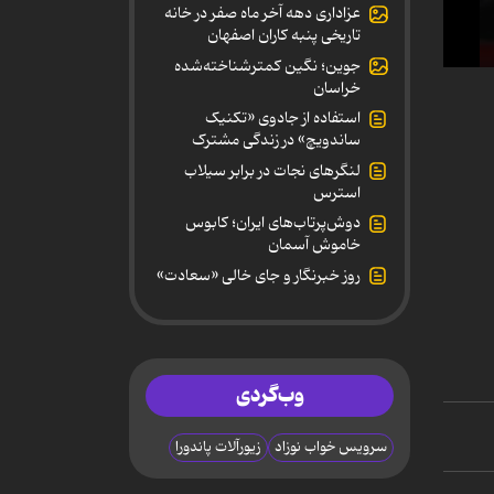
عزاداری دهه آخر ماه صفر در خانه
تاریخی پنبه کاران اصفهان
جوین؛ نگین کمترشناخته‌شده
0
خراسان
secon
of
استفاده از جادوی «تکنیک
42
ساندویچ» در زندگی مشترک
secon
90%
لنگرهای نجات در برابر سیلاب
استرس
دوش‌پرتاب‌های ایران؛ کابوس
خاموش آسمان
روز خبرنگار و جای خالی «سعادت»
وب‌گردی
سرویس خواب نوزاد
زیورآلات پاندورا