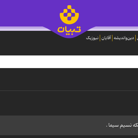
دین‌واندیشه
آقایان
نیوزیک
بکه نسیم سیما .