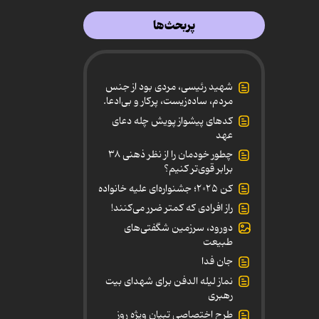
پربحث‌ها
شهید رئیسی، مردی بود از جنس
مردم، ساده‌زیست، پرکار و بی‌ادعا.
کدهای پیشواز پویش چله دعای
عهد
چطور خودمان را از نظر ذهنی ۳۸
برابر قوی‌تر کنیم؟
کن ۲۰۲۵؛ جشنواره‌ای علیه خانواده
راز افرادی که کمتر ضرر می‌کنند!
دورود، سرزمین شگفتی‌های
طبیعت
جان فدا
نماز لیله الدفن برای شهدای بیت
رهبری
طرح اختصاصی تبیان ویژه روز