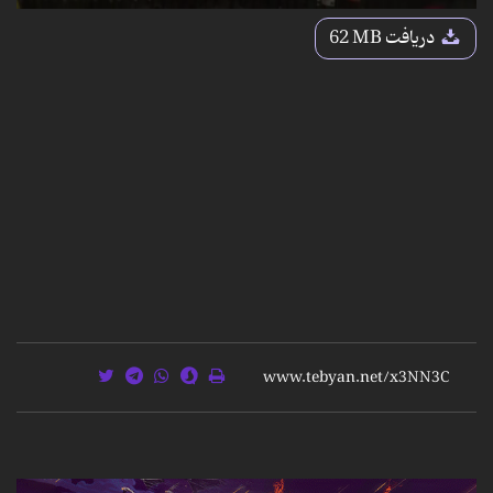
0
seconds
دریافت
62 MB
of
3
minutes,
14
seconds