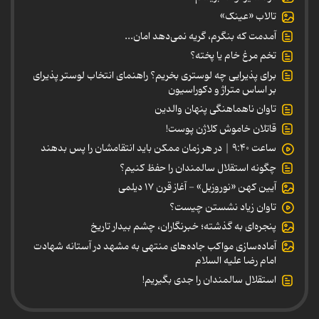
تالاب «عینک»
آمدمت که بنگرم، گریه نمی‌دهد امان...
تخم مرغ خام یا پخته؟
برای پذیرایی چه لوستری بخریم؟ راهنمای انتخاب لوستر پذیرای
بر اساس متراژ و دکوراسیون
تاوان ناهماهنگی پنهان والدین
قاتلان خاموش کلاژن پوست!
ساعت ۹:۴۰ | در هر زمان ممکن باید انتقامشان را پس بدهند
چگونه استقلال سالمندان را حفظ کنیم؟
آیین کهن «نوروزبل» - آغاز قرن ۱۷ دیلمی
تاوان زیاد نشستن چیست؟
پنجره‌ای به گذشته؛ خبرنگاران، چشم بیدار تاریخ
آماده‌سازی مواکب جاده‌های منتهی به مشهد در آستانه شهادت
امام رضا علیه السلام
استقلال سالمندان را جدی بگیریم!