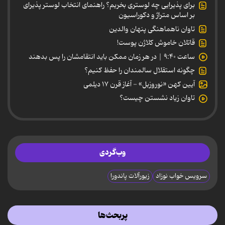
برای پذیرایی چه لوستری بخریم؟ راهنمای انتخاب لوستر پذیرای
بر اساس متراژ و دکوراسیون
تاوان ناهماهنگی پنهان والدین
قاتلان خاموش کلاژن پوست!
ساعت ۹:۴۰ | در هر زمان ممکن باید انتقامشان را پس بدهند
چگونه استقلال سالمندان را حفظ کنیم؟
آیین کهن «نوروزبل» - آغاز قرن ۱۷ دیلمی
تاوان زیاد نشستن چیست؟
وب‌گردی
سرویس خواب نوزاد
زیورآلات پاندورا
پربحث‌ها