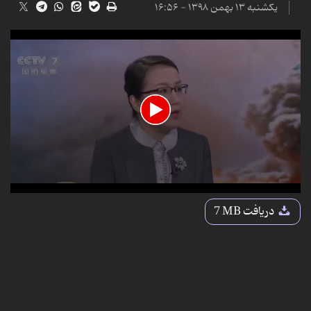
یکشنبه ۱۳ بهمن ۱۳۹۸ - ۱۶:۵۶
0
seconds
دریافت
7 MB
of
2
minutes,
4
seconds