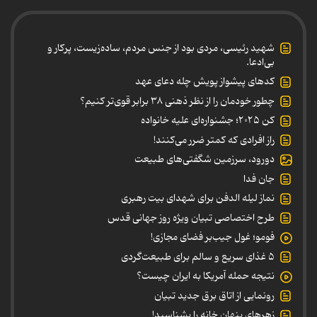
شهید رئیسی، مردی بود از جنس مردم، ساده‌زیست، پرکار و
بی‌ادعا.
کدهای پیشواز پویش چله دعای عهد
چطور خودمان را از نظر ذهنی ۳۸ برابر قوی‌تر کنیم؟
کن ۲۰۲۵؛ جشنواره‌ای علیه خانواده
راز افرادی که کمتر ضرر می‌کنند!
دورود، سرزمین شگفتی‌های طبیعت
جان فدا
نماز لیله الدفن برای شهدای بیت رهبری
طرح اختصاصی تبیان ویژه روز جهانی قدس
فومو؛ غول جیب‌بر فضای مجازی!
۵ غذای سریع و سالم برای طبیعت‌گردی
نتیجه حمله آمریکا به ایران چیست؟
رونمایی از اتاق برق جدید تبیان
زهرهای پنهان خانه را بشناسید!